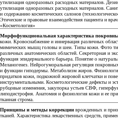
утилизация одноразовых расходных материалов. Дези
утилизация одноразовых расходных материалов. Санит
и содержанию косметических салонов (технологическо
Этические и правовые взаимодействия пациента и врач
«Косметология»
Морфофункциональная характеристика покровны
кожи. Кровоснабжение и иннервация различных облас
мимических мышц головы и шеи. Типы кожи. Фото ти
различных анатомических областей. Секреторная и эк
функция эпидермального барьера. Понятие о натураль
Меланогенез. Нейрогуморальная регуляция покровных 
и функции гиподермы. Метаболизм жиров. Физиология
придатков кожи, подкожной жировой клетчатки и по
инструментальными. Косметологические дефекты и эст
рубцовые изменения, закупорка устьев СВФ, гиперф
липодистрофия. Анатомия и физиология кожи и ее при
тканная строма.
Принципы и методы коррекции
врожденных и при
тканей. Характеристика лекарственных средств, прим