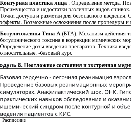
Контурная пластика лица
.
Определение метода. Пон
Преимущества и недостатки различных видов сшивок. 
Точки доступа и разметки для безопасного введения.
эффекты. Возможные осложнения после процедуры 
Ботулотоксины Типа А
(БТА). Механизм действия т
ботулинического токсина в коррекции мимических м
Определение дозы введения препаратов. Техника введ
относительные. -базовый курс
одуль 8.
Неотложное состояния и экстренная ме
Базовая сердечно - легочная реанимация взро
Проведение базовых реанимационных меропри
симуляторах.
Анафилактический шок. ОНК. Гип
практических навыков обследования и оказан
ишемический синдром после контурной и объе
ведения пациентов с КИС.
Расписание