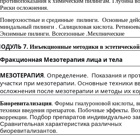
противопоказания к химическим пилингам. Глубина в
Риски осложнения.
Поверхностные и срединные пилинги. Основные дейс
миндальный пилинги . Салициловая кислота. Ретиноев
Энзимные пилинги. Всесезонные .Мехпнические
УЛЬ 7.
Инъекционные методики в эстетической
Фракционная Мезотерапия лица и тела
МЕЗОТЕРАПИЯ
. Определение.
Показания и прот
участки при мезотерапии. Основные техники 
осложнения после мезотерапии и методы их к
Биоревитализация
.
Формы гиалуроновой кислоты, в
техники введения препаратов. Побочные эффекты. В
коррекции.
Подбор препаратов индивидуально зав
Сравнительная характеристика различных
биоревитализантов.