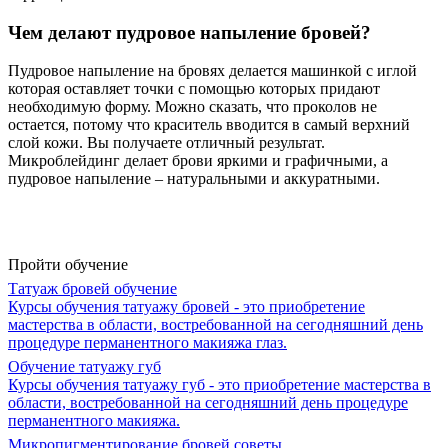
Чем делают пудровое напыление бровей?
Пудровое напыление на бровях делается машинкой с иглой
которая оставляет точки с помощью которых придают
необходимую форму. Можно сказать, что проколов не
остается, потому что краситель вводится в самый верхний
слой кожи. Вы получаете отличный результат.
Микроблейдинг делает брови яркими и графичными, а
пудровое напыление – натуральными и аккуратными.
Пройти обучение
Татуаж бровей обучение
Курсы обучения татуажу бровей - это приобретение
мастерства в области, востребованной на сегодняшний день
процедуре перманентного макияжа глаз.
Обучение татуажу губ
Курсы обучения татуажу губ - это приобретение мастерства в
области, востребованной на сегодняшний день процедуре
перманентного макияжа.
Микропигментирование бровей советы