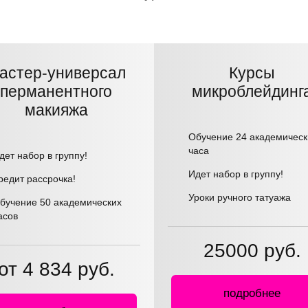
астер-универсал
Курсы
перманентного
микроблейдинг
макияжа
Обучение 24 академическ
часа
дет набор в группу!
Идет набор в группу!
редит рассрочка!
Уроки ручного татуажа
бучение 50 академических
асов
25000 руб.
от 4 834 руб.
подробнее