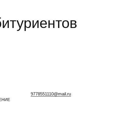
битуриентов
9778551110@mail.ru
ЕНИЕ