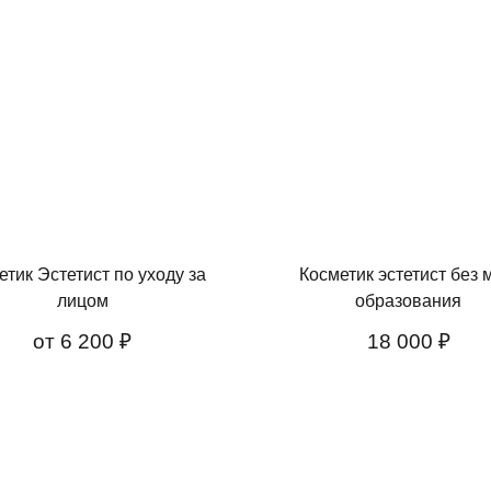
етик Эстетист по уходу за
Косметик эстетист без 
лицом
образования
от
6 200 ₽
18 000 ₽