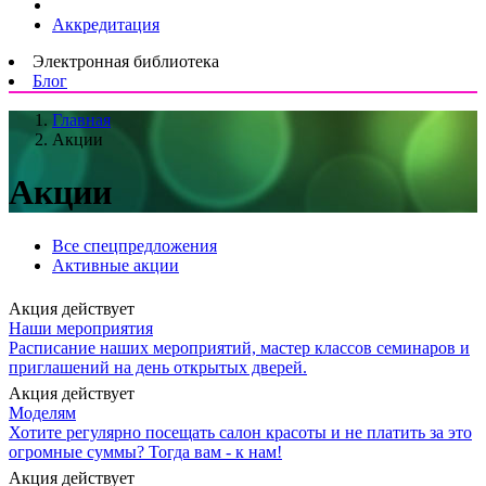
Аккредитация
Электронная библиотека
Блог
Главная
Акции
Акции
Все спецпредложения
Активные акции
Акция действует
Наши мероприятия
Расписание наших мероприятий, мастер классов семинаров и
приглашений на день открытых дверей.
Акция действует
Моделям
Хотите регулярно посещать салон красоты и не платить за это
огромные суммы? Тогда вам - к нам!
Акция действует